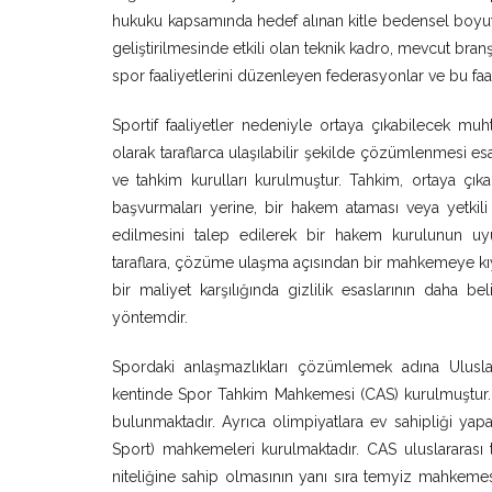
hukuku kapsamında hedef alınan kitle bedensel boyutu
geliştirilmesinde etkili olan teknik kadro, mevcut br
spor faaliyetlerini düzenleyen federasyonlar ve bu faa
Sportif faaliyetler nedeniyle ortaya çıkabilecek mu
olarak taraflarca ulaşılabilir şekilde çözümlenmesi 
ve tahkim kurulları kurulmuştur. Tahkim, ortaya çı
başvurmaları yerine, bir hakem ataması veya yetki
edilmesini talep edilerek bir hakem kurulunun u
taraflara, çözüme ulaşma açısından bir mahkemeye kı
bir maliyet karşılığında gizlilik esaslarının daha 
yöntemdir.
Spordaki anlaşmazlıkları çözümlemek adına Uluslara
kentinde Spor Tahkim Mahkemesi (CAS) kurulmuştur
bulunmaktadır. Ayrıca olimpiyatlara ev sahipliği yapa
Sport) mahkemeleri kurulmaktadır. CAS uluslararası
niteliğine sahip olmasının yanı sıra temyiz mahkeme