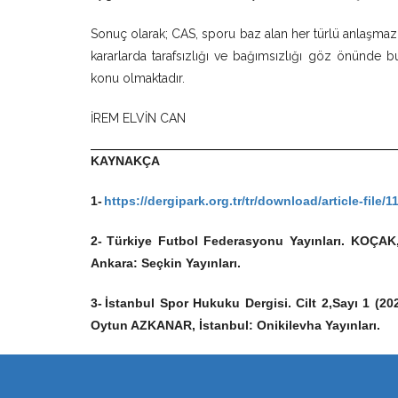
Sonuç olarak; CAS, sporu baz alan her türlü anlaşmazl
kararlarda tarafsızlığı ve bağımsızlığı göz önünde b
konu olmaktadır.
İREM ELVİN CAN
KAYNAKÇA
1-
https://dergipark.org.tr/tr/download/article-file/1
2-
Türkiye Futbol Federasyonu Yayınları. KOÇAK,
Ankara: Seçkin Yayınları.
3-
İstanbul Spor Hukuku Dergisi. Cilt 2,Sayı 1 (2
Oytun AZKANAR, İstanbul: Onikilevha Yayınları.