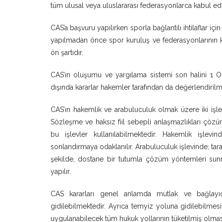
tüm ulusal veya uluslararası federasyonlarca kabul edil
CAS’a başvuru yapılırken sporla bağlantılı ihtilaflar i
yapılmadan önce spor kuruluş ve federasyonlarının k
ön şartıdır.
CAS’ın oluşumu ve yargılama sistemi son halini 1 
dışında kararlar hakemler tarafından da değerlendirilm
CAS’ın hakemlik ve arabuluculuk olmak üzere iki işlevi 
Sözleşme ve haksız fiil sebepli anlaşmazlıkları çöz
bu işlevler kullanılabilmektedir. Hakemlik işlev
sonlandırmaya odaklanılır. Arabuluculuk işlevinde; tara
şekilde, dostane bir tutumla çözüm yöntemleri sun
yapılır.
CAS kararları genel anlamda mutlak ve bağlayıcı
gidilebilmektedir. Ayrıca temyiz yoluna gidilebilmesi
uygulanabilecek tüm hukuk yollarının tüketilmiş olması 