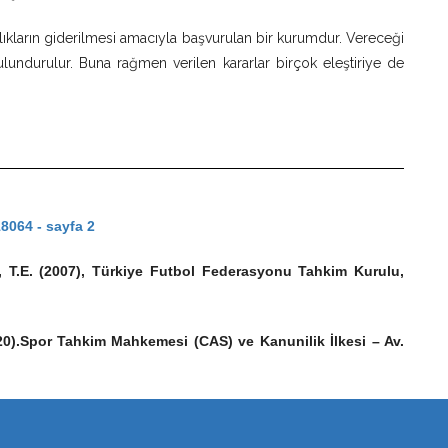
ıkların giderilmesi amacıyla başvurulan bir kurumdur. Vereceği
ulundurulur. Buna rağmen verilen kararlar birçok eleştiriye de
18064 - sayfa 2
 T.E. (2007), Türkiye Futbol Federasyonu Tahkim Kurulu,
020).Spor Tahkim Mahkemesi (CAS) ve Kanunilik İlkesi – Av.