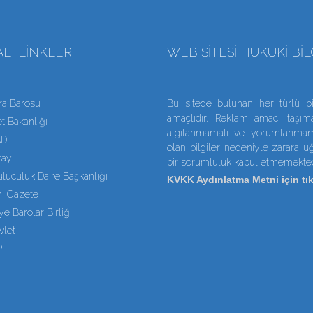
LI LINKLER
WEB SITESI HUKUKI BI
ra Barosu
Bu sitede bulunan her türlü bi
amaçlıdır. Reklam amacı taşıma
t Bakanlığı
algılanmamalı ve yorumlanmamal
AD
olan bilgiler nedeniyle zarara 
tay
bir sorumluluk kabul etmemekted
luculuk Daire Başkanlığı
KVKK Aydınlatma Metni için tık
i Gazete
ye Barolar Birliği
vlet
P