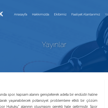
Anasayfa
Hakkımızda
Ekibimiz
Faaliyet Alanlarımız
Ya
Yayınlar
a spor, kapsam alanını genişleterek adeta bir endüstri haline
larak yaşanabilecek potansiyel problemlere etkili bir çözüm
or Hukuku” alanının oluşmasını gerekli hale getirmiştir. Spor