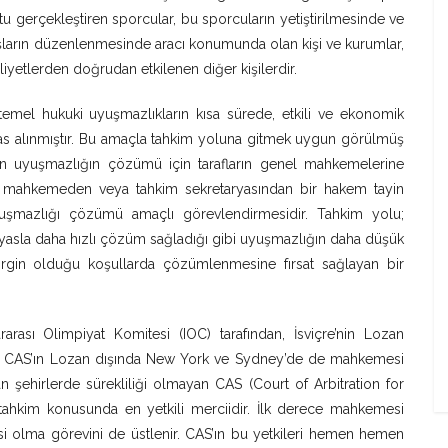
 gerçekleştiren sporcular, bu sporcuların yetiştirilmesinde ve
anşların düzenlenmesinde aracı konumunda olan kişi ve kurumlar,
liyetlerden doğrudan etkilenen diğer kişilerdir.
htemel hukuki uyuşmazlıkların kısa sürede, etkili ve ekonomik
esas alınmıştır. Bu amaçla tahkim yoluna gitmek uygun görülmüş
kan uyuşmazlığın çözümü için tarafların genel mahkemelerine
li mahkemeden veya tahkim sekretaryasından bir hakem tayin
yuşmazlığı çözümü amaçlı görevlendirmesidir. Tahkim yolu;
yasla daha hızlı çözüm sağladığı gibi uyuşmazlığın daha düşük
belirgin olduğu koşullarda çözümlenmesine fırsat sağlayan bir
rası Olimpiyat Komitesi (IOC) tarafından, İsviçre’nin Lozan
. CAS’ın Lozan dışında New York ve Sydney’de de mahkemesi
n şehirlerde sürekliliği olmayan CAS (Court of Arbitration for
 tahkim konusunda en yetkili merciidir. İlk derece mahkemesi
si olma görevini de üstlenir. CAS’ın bu yetkileri hemen hemen