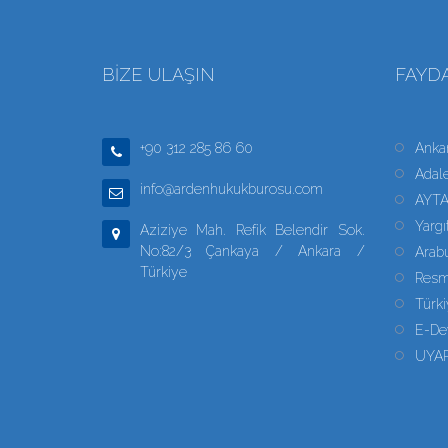
BİZE ULAŞIN
FAYDA
+90 312 285 86 60
Anka
Adale
info@ardenhukukburosu.com
AYT
Yargı
Aziziye Mah. Refik Belendir Sok.
No:82/3 Çankaya / Ankara /
Arabu
Türkiye
Resm
Türki
E-De
UYA