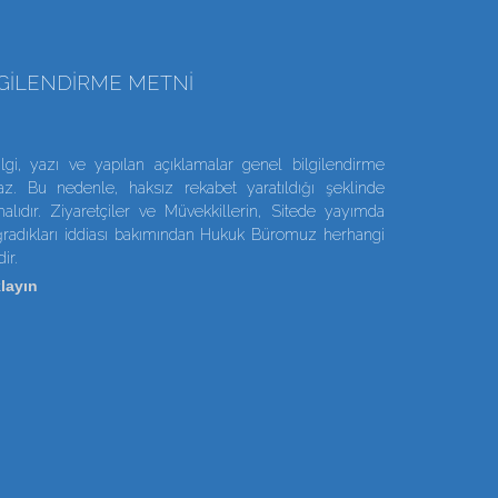
LGILENDIRME METNI
lgi, yazı ve yapılan açıklamalar genel bilgilendirme
z. Bu nedenle, haksız rekabet yaratıldığı şeklinde
ıdır. Ziyaretçiler ve Müvekkillerin, Sitede yayımda
uğradıkları iddiası bakımından Hukuk Büromuz herhangi
ir.
layın