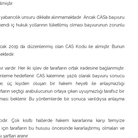
miştir.
çin yabancılık unsuru dikkate alınmamaktadır. Ancak CAS’a başvuru
endi iç hukuk yollarının tüketilmiş olması başvurunun zorunlu
Ocak 2019 da düzenlenmiş olan CAS Kodu ile almıştır. Bunun
ektedir.
vardır. Her iki işlev de tarafların ortak iradesine bağlanmıştır.
ümleme hedeflenir. CAS kalemine, yazılı olarak başvuru sonucu
inde; üç kişiden oluşan bir hakem heyeti ile anlaşmazlığı
fların seçtiği arabulucunun ortaya çıkan uyuşmazlığı tarafsız bir
ması beklenir. Bu yöntemlerde bir sonuca varıldıysa anlaşma
dır. Çok kısıtlı hallerde hakem kararlarına karşı temyize
 için tarafların bu hususu öncesinde kararlaştırmış olmaları ve
şartları aranır.